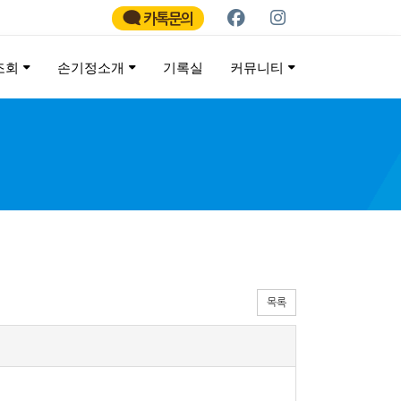
카톡문의
조회
손기정소개
기록실
커뮤니티
ATHON
목록