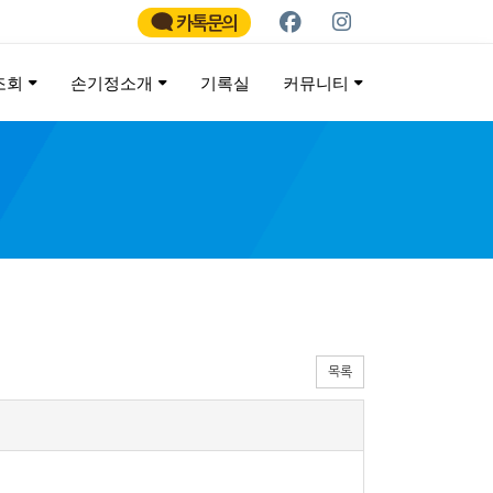
카톡문의
조회
손기정소개
기록실
커뮤니티
ATHON
목록