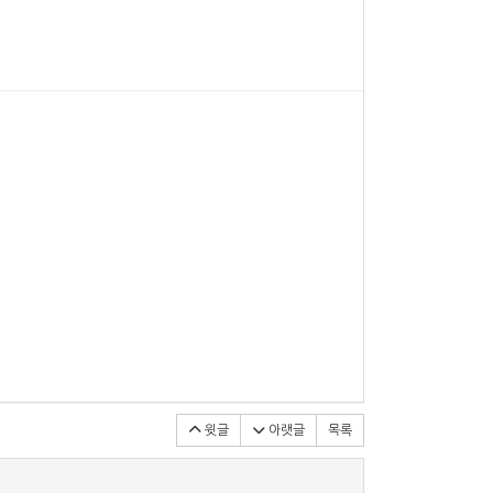
윗글
아랫글
목록