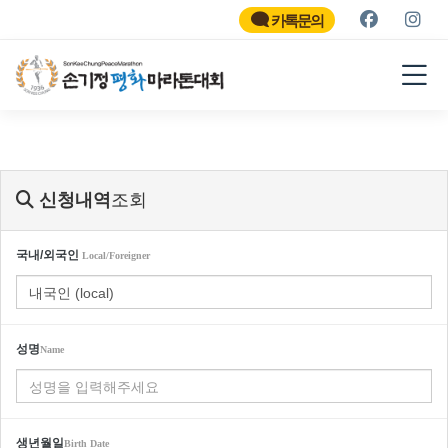
SON KEE CHUNG PEACE
MARATHON
카톡문의
2026
신청내역
조회
국내/외국인
Local/Foreigner
성명
Name
생년월일
Birth Date