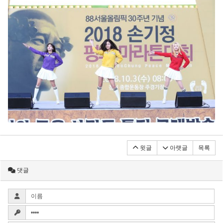
윗글
아랫글
목록
댓글