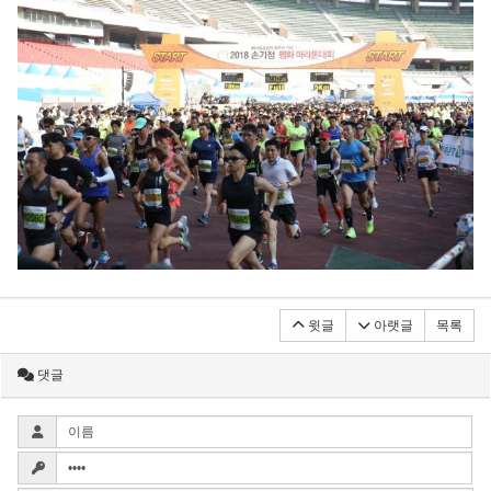
윗글
아랫글
목록
댓글