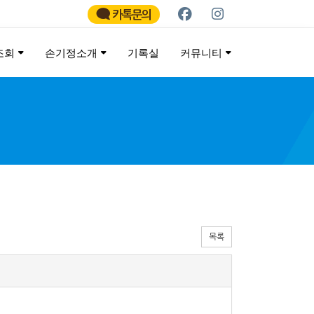
카톡문의
조회
손기정소개
기록실
커뮤니티
ATHON
목록